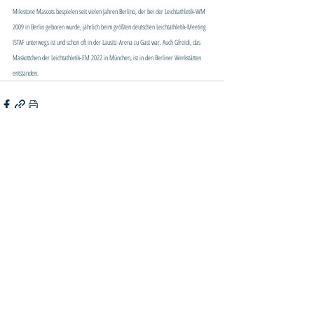
Milestone Mascots bespielen seit vielen Jahren Berlino, der bei der Leichtathletik-WM 
2009 in Berlin geboren wurde, jährlich beim größten deutschen Leichtathletik-Meeting 
ISTAF unterwegs ist und schon oft in der Lausitz-Arena zu Gast war. Auch Gfreidi, das 
Maskottchen der Leichtathletik-EM 2022 in München, ist in den Berliner Werkstätten 
entstanden.
KONTAKT
SportsPro Concept UG (haftungsbeschränkt)
Dresdener Str. 18
03050 Cottbus
Telefon:
+49 (0) 355 430 27 44
E-Mail:
info@sportspro-concept.com
IMPRESSUM
DATENSCHUTZ
©2025 SportsPro Concept