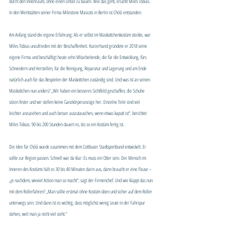
durch den Innenraum, ohne einen Unfall zu bauen. Wie das geht, erzählt Miles Tobias. 
In den Werkstätten seiner Firma Milestone Mascots in Berlin ist Chóśi entstanden.
Am Anfang stand die eigene Erfahrung: Als er selbst im Maskottchenkostüm steckte, war 
Miles Tobias unzufrieden mit der Beschaffenheit. Kurzerhand gründete er 2018 seine 
eigene Firma und beschäftigt heute zehn Mitarbeitende, die für die Entwicklung, fürs 
Schneidern und Herstellen, für die Reinigung, Reparatur und Lagerung und am Ende 
natürlich auch für das Bespielen der Maskottchen zuständig sind. Und was ist an seinen 
Maskottchen nun anders? „Wir haben ein besseres Sichtfeld geschaffen, die Schuhe 
sitzen fester und wir stellen keine Ganzkörperanzüge her. Einzelne Teile sind viel 
leichter anzuziehen und auch besser auszutauschen, wenn etwas kaputt ist“, berichtet 
Miles Tobias. 90 bis 200 Stunden dauert es, bis so ein Kostüm fertig ist.
Die Idee für Chóśi wurde zusammen mit dem Cottbuser Stadtsportbund entwickelt. Er 
sollte zur Region passen. Schnell war da klar: Es muss ein Otter sein. Der Mensch im 
Inneren des Kostüms hält es 30 bis 40 Minuten darin aus, dann braucht er eine Pause – 
„je nachdem, wieviel Action man so macht“, sagt der Firmenchef. Und wie klappt das nun 
mit dem Rollerfahren? „Man sollte erstmal ohne Kostüm üben und sicher auf dem Roller 
unterwegs sein. Und dann ist es wichtig, dass möglichst wenig Leute in der Fahrspur 
stehen, weil man ja nicht viel sieht.“