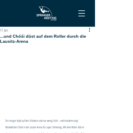
17. Jan.
...und Chóśi düst auf dem Roller durch die
Lausitz-Arena
Ein riesiger Kopf auf den Schultern und nur wenig Sicht – und trotzdem sorgt 
Maskottchen Chóśi in der Lausitz-Arena für super Stimmung. Mit dem Roller düst er 