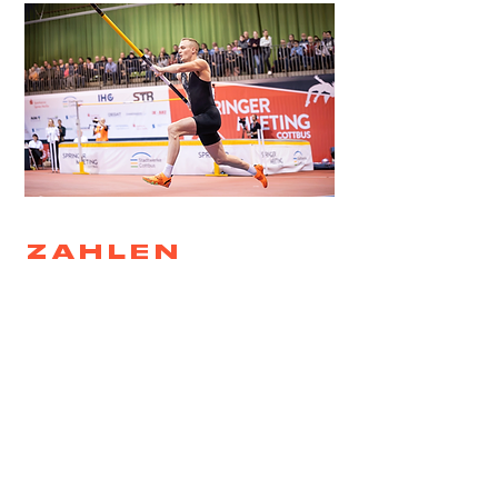
ZAHLEN
UND FAKTEN
WEITERLESEN
KONTAKT
SportsPro Concept UG (haftungsbeschränkt)
Dresdener Str. 18
03050 Cottbus
Telefon:
+49 (0) 355 430 27 44
E-Mail:
info@sportspro-concept.com