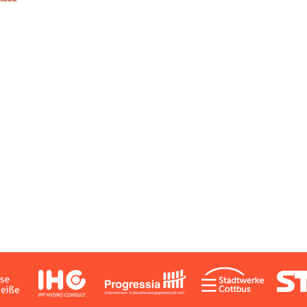
T
kt)