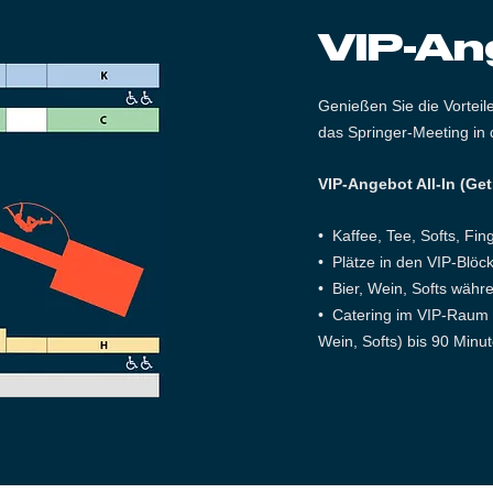
VIP-An
Genießen Sie
die Vortei
das Springer-Meeting in 
VIP-Angebot All-In (Get
•⁠ ⁠Kaffee, Tee, Softs, F
•⁠ ⁠Plätze in den VIP-Blö
•⁠ ⁠Bier, Wein, Softs wäh
•⁠ ⁠Catering im VIP-Raum 
Wein, Softs) bis 90 Min