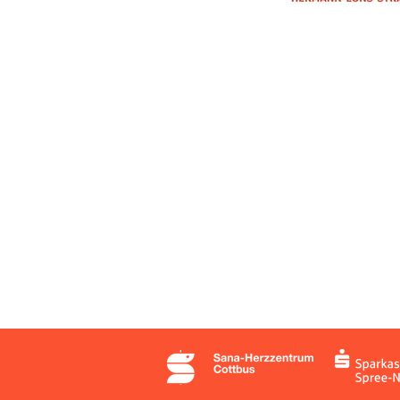
KONTAK
SportsPro Concept UG (haftungsbeschrän
Dresdener Str. 18
03050 Cottbus
Telefon:
+49 (0) 355 430 27 44
E-Mail:
info@sportspro-concept.com