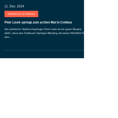
11. Dez. 2024
Athletinnen & Athleten
Piotr Lisek springt zum achten Mal in Cottbus
Der polnische Stabhochspringer Piotr Lisek ist ein guter Beweis
dafür, dass das Cottbuser Springer-Meeting mit seiner Wohlfühl-Taktik
den...