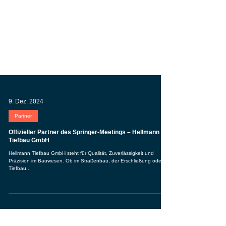
9. Dez. 2024
Partner
Offizieller Partner des Springer-Meetings – Hellmann
Tiefbau GmbH
Hellmann Tiefbau GmbH steht für Qualität, Zuverlässigkeit und
Präzision im Bauwesen. Ob im Straßenbau, der Erschließung oder im
Tiefbau...