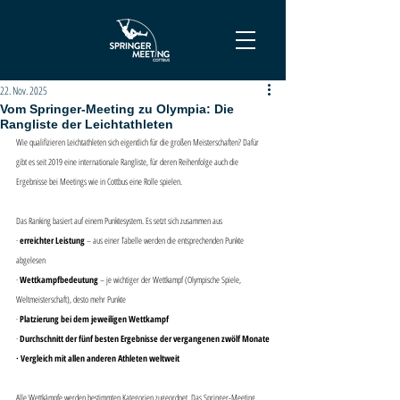
22. Nov. 2025
Vom Springer-Meeting zu Olympia: Die
Rangliste der Leichtathleten
Wie qualifizieren Leichtathleten sich eigentlich für die großen Meisterschaften? Dafür 
gibt es seit 2019 eine internationale Rangliste, für deren Reihenfolge auch die 
Ergebnisse bei Meetings wie in Cottbus eine Rolle spielen.
Das Ranking basiert auf einem Punktesystem. Es setzt sich zusammen aus
· 
erreichter Leistung
 – aus einer Tabelle werden die entsprechenden Punkte 
abgelesen
· 
Wettkampfbedeutung
 – je wichtiger der Wettkampf (Olympische Spiele, 
Weltmeisterschaft), desto mehr Punkte
· 
Platzierung bei dem jeweiligen Wettkampf
· 
Durchschnitt der fünf besten Ergebnisse der vergangenen zwölf Monate
· Vergleich mit allen anderen Athleten weltweit
Alle Wettkämpfe werden bestimmten Kategorien zugeordnet. Das Springer-Meeting 