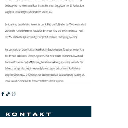
Cottbus gehört zur Continental Tour Bronze. Für einen Sieg gibt es hier 60 Punkte. Zum 
Vergleich: Bei den Olympischen Spielen sind es 350.
So kommt es, dass Christina Honsel für den 7. Platz und 1,93m bei der Weltmeisterschaft 
2025 mehr Punkte bekommen hat als für den ersten Platz und 1,95m in Cottbus – weil 
die WM als Wettkampf hochwertiger eingestuft ist als ein Hochsprung-Meeting.
Aus dem gleichen Grund hat Sam Kendricks im Stabhochsprung für seinen vierten Platz 
bei der WM in Tokio mit übersprungenen 5,95m mehr Punkte bekommen als Armand 
Duplantis für seinen Sechs-Meter-Sieg beim Diamond-League Meeting in Zürich. Der 
Schwede springt allerdings in solchen Sphären, dass er sich um seine Punkte keine 
Sorgen machen muss. Er führt nicht nur das internationale Stabhochsprung-Ranking an, 
sondern auch die Punkteliste der Leichtathleten aller Disziplinen.
KONTAKT
SportsPro Concept UG (haftungsbeschränkt)